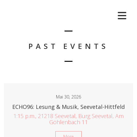
PAST EVENTS
Mai 30, 2026
ECHO96: Lesung & Musik, Seevetal-Hittfeld
1:15 p.m., 21218 Seevetal, Burg Seevetal, Am
Göhlenbach 11
More