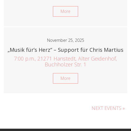
More
November 25, 2025
„Musik für’s Herz“ – Support für Chris Martius
7:00 p.m., 21271 Hanstedt, Alter Geidenhof,
Buchholzer Str. 1
More
NEXT EVENTS »